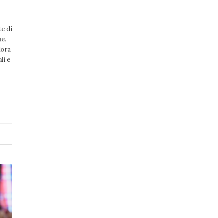
te di
me.
lora
li e