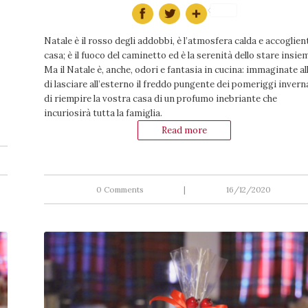
Natale è il rosso degli addobbi, è l’atmosfera calda e accoglien
casa; è il fuoco del caminetto ed è la serenità dello stare insie
Ma il Natale è, anche, odori e fantasia in cucina: immaginate al
di lasciare all’esterno il freddo pungente dei pomeriggi inverna
di riempire la vostra casa di un profumo inebriante che
incuriosirà tutta la famiglia.
Read more
0 Comments
|
16/12/2020