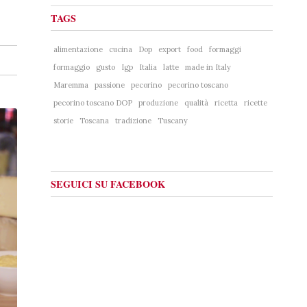
TAGS
alimentazione
cucina
Dop
export
food
formaggi
formaggio
gusto
Igp
Italia
latte
made in Italy
Maremma
passione
pecorino
pecorino toscano
pecorino toscano DOP
produzione
qualità
ricetta
ricette
storie
Toscana
tradizione
Tuscany
SEGUICI SU FACEBOOK