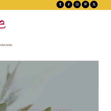
e
stra terra