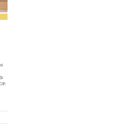
ni
li
DOP.