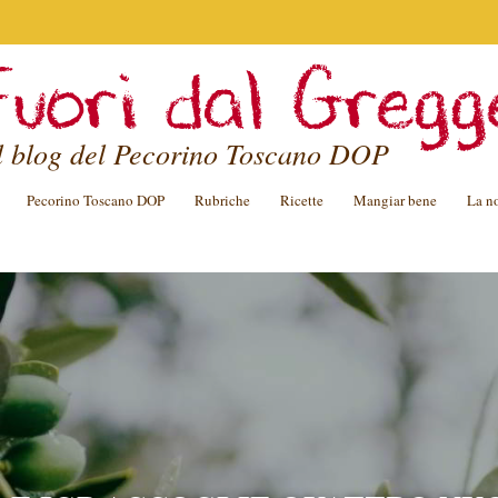
Fuori dal Gregg
l blog del Pecorino Toscano DOP
Pecorino Toscano DOP
Rubriche
Ricette
Mangiar bene
La no